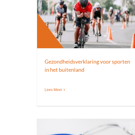
porten in het
Groot rijbewijskeuring (CDE)
Keuringen
Nieuws
Rijbewijskeuringen
uring
Gezondheidsverklaring voor sporten
in het buitenland
Lees Meer