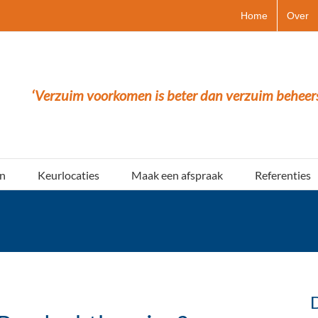
Home
Over
‘Verzuim voorkomen is beter dan verzuim beheer
n
Keurlocaties
Maak een afspraak
Referenties
D