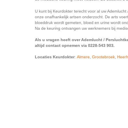
U kunt bij Keurdokter terecht voor al uw Ademluch
onze onafhankelijk artsen onderzocht. De arts voer
bloeddruk wordt gemeten, bloed en urine wordt on
Na de keuring ontvangen uw werknemers bij medisc
Als u vragen heeft over Ademlucht / Persluchtk
altijd contact opnemen via 0228-543 903.
Locaties Keurdokter
:
Almere
,
Grootebroek
,
Heer