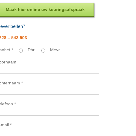
Maak hier online uw keuringsafspraak
iever bellen?
228 – 543 903
anhef *
Dhr.
Mevr.
oornaam
chternaam *
elefoon *
-mail *