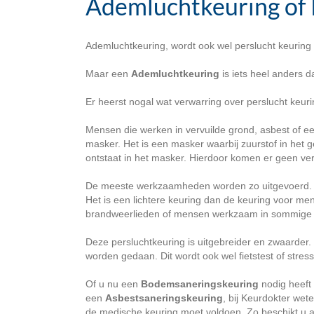
Ademluchtkeuring of 
Ademluchtkeuring, wordt ook wel perslucht keurin
Maar een
A
demluchtkeuring
is iets heel anders 
Er heerst nogal wat verwarring over perslucht keuri
Mensen die werken in vervuilde grond, asbest of 
masker. Het is een masker waarbij zuurstof in het 
ontstaat in het masker. Hierdoor komen er geen verv
De meeste werkzaamheden worden zo uitgevoerd. 
Het is een lichtere keuring dan de keuring voor me
brandweerlieden of mensen werkzaam in sommige 
Deze persluchtkeuring is uitgebreider en zwaarder. 
worden gedaan. Dit wordt ook wel fietstest of str
Of u nu een
Bodemsaneringskeuring
nodig heeft
een
Asbestsaneringskeuring
, bij Keurdokter wet
de medische keuring moet voldoen. Zo beschikt u al