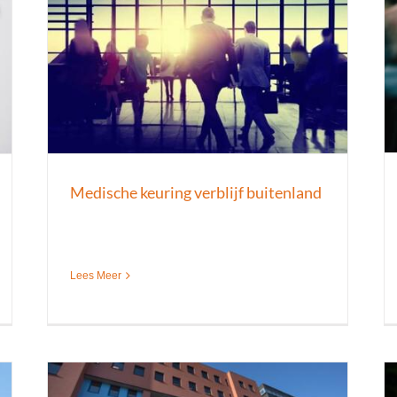
Rijbewijskeuring B 75+
Keuringen
Nieuws
Rijbewijskeuringen
Medische keuring verblijf buitenland
Lees Meer