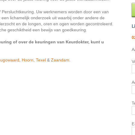
t / Persluchtkeuring. Uw werknemers worden door een van
t een lichamelijk onderzoek uit waarbij onder andere de
derzocht en de longen, oren en ogen worden gecontroleerd.
L
he geschiktheid een bewijs van goedkeuring.
0
euring of over de keuringen van Keurdokter, kunt u
A
hugowaard
,
Hoorn,
Texel
&
Zaandam
.
V
A
T
E