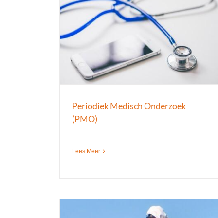
zoek (PMO)
Medische keuring verblijf buitenland
edisch onderzoek
Buitenland Keuringen
Keuringen
Nieuws
Periodiek Medisch Onderzoek
(PMO)
Lees Meer