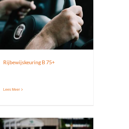
Rijbewijskeuring B 75+
Lees Meer