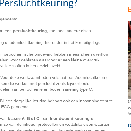
Persluchtkeuring?
B
g genoemd.
dan een
persluchtkeuring
, met heel andere eisen.
ng of ademluchtkeuring, hieronder in het kort uitgelegd:
een petrochemische omgeving hebben meestal een overflow
gelaat wordt geblazen waardoor er een kleine overdruk
uilde stoffen in het gezichtsveld.
Voor deze werkzaamheden volstaat een Ademluchtkeuring.
nsen die werken met perslucht zoals bijvoorbeeld
delen van petrochemie en bodemsanering type C.
Bij een dergelijke keuring behoort ook een inspanningstest te
U
ess ECG genoemd.
v
V
 van
klasse A, B of C
, een
brandwacht keuring
of
en ze van de inhoud, protocollen en wettelijke eisen waaraan
D
tijd over de juiste keuring voor de juiste werkzaamheden.