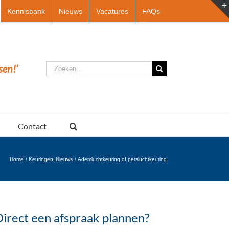
Kennisbank
Nieuws
Vacatures
FAQs
Zoeken
sen!’
naar:
Contact
Home
Keuringen
Nieuws
Ademluchtkeuring of persluchtkeuring
irect een afspraak plannen?