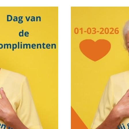
imentendag
uws