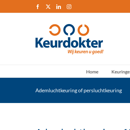
Ga
Facebook
X
LinkedIn
Instagram
naar
inhoud
Home
Keuringe
Ademluchtkeuring of persluchtkeuring