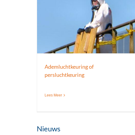
Rijbewijskeuring B
uchtkeuring
Keuringen
Nieuws
Rijbewijskeuringen
s
Ademluchtkeuring of
persluchtkeuring
Lees Meer
Nieuws