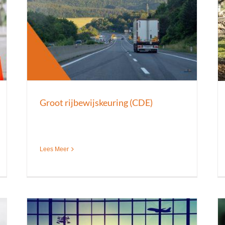
Bodemsaneringskeuring
CROW 400 Bodemsaneringskeuring A, B en C
Keuringen
Nieuws
Groot rijbewijskeuring (CDE)
Lees Meer