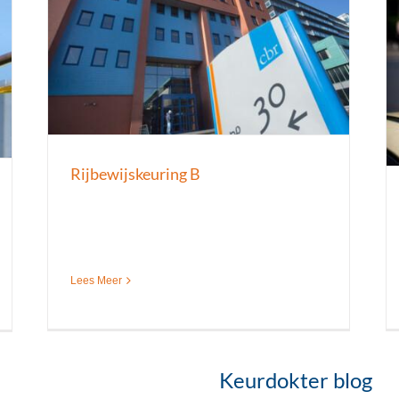
Taxipas keuring
Keuringen
Nieuws
Rijbewijskeuringen
Rijbewijskeuring B
Lees Meer
Keurdokter blog