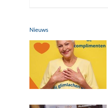
Nieuws
ntendag