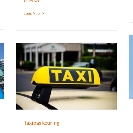
Lees Meer
Ademluchtkeuring of persluchtkeuring
Keuringen
Nieuws
Taxipas keuring