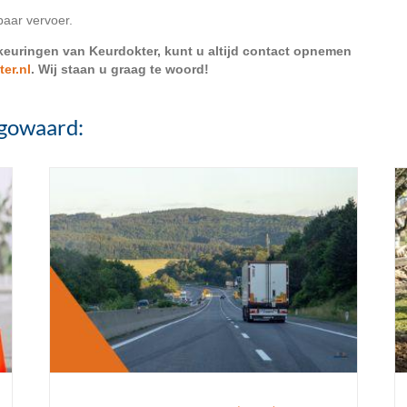
baar vervoer.
 keuringen van Keurdokter, kunt u altijd contact opnemen
er.nl
. Wij staan u graag te woord!
gowaard:
Bodemsaneringskeuring
CROW 400 Bodemsaneringskeuring A, B en C
Keuringen
Nieuws