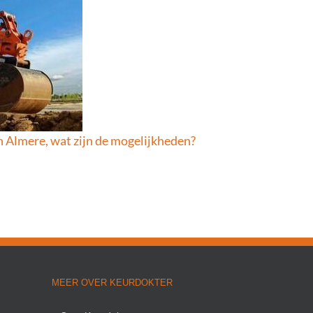
 Almere, wat zijn de mogelijkheden?
MEER OVER KEURDOKTER