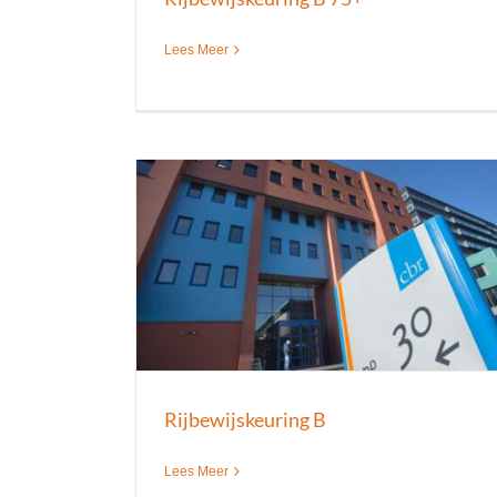
Lees Meer
 B
Taxipas keuring
jskeuringen
Keuringen
Nieuws
Rijbewijskeuringen
Rijbewijskeuring B
Lees Meer