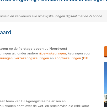
domein en verwerken alle rijbewijskeuringen digitaal met de ZD-code.
waard
toren
op de
4e etage
boven
de
Noordwest
euringen uit, onder andere
rijbewijskeuringen
, keuringen voor
euringen
,
verzekeringskeuringen
en
adoptiekeuringen
(
klik
een team van BIG-geregistreerde artsen en
als u vragen heeft over de wet- en regelgeving die erbij komt