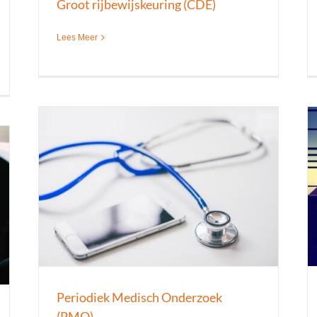
Groot rijbewijskeuring (CDE)
Lees Meer
Medische keuring verblijf buitenland
rzoek
Buitenland Keuringen
Keuringen
Nieuws
Periodiek Medisch Onderzoek
(PMO)