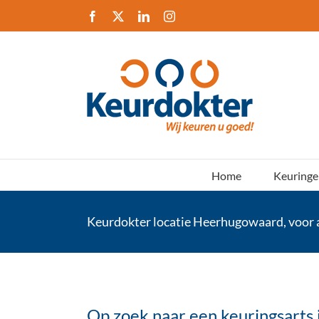
Ga
Facebook
X
LinkedIn
Instagram
naar
inhoud
Home
Keuringe
Keurdokter locatie Heerhugowaard, voor a
Op zoek naar een keuringsarts 