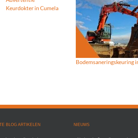
Keurdokter in Cumela
neringskeuring in Almere, wat zijn de
mogelijkheden?
00 Bodemsaneringskeuring A, B en C
Kennisbank
Bodemsaneringskeuring in
TE BLOG ARTIKELEN
NIEUWS