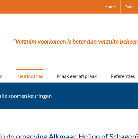
Home
Over
‘Verzuim voorkomen is beter dan verzuim beheer
n
Keurlocaties
Maak een afspraak
Referenties
lle soorten keuringen
in de omgeving Alkmaar, Heiloo of Schagen