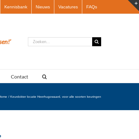
Kennisbank
Nieuws
Vacatures
FAQs
Zoeken
sen!’
naar:
Contact
Home
Keurdokter locatie Heerhugowaard, voor alle soorten keuringen
?