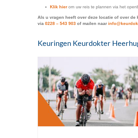
Klik hier
om uw reis te plannen via het open
Als u vragen heeft over deze locatie of over de
via
0228 – 543 903
of mailen naar
info@keurdokt
Keuringen Keurdokter Heerhu
porten in het
Groot rijbewijskeuring (CDE)
Keuringen
Nieuws
Rijbewijskeuringen
uring