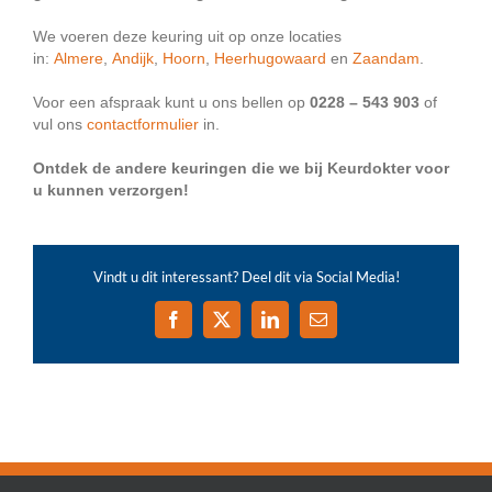
We voeren deze keuring uit op onze locaties
in:
Almere
,
Andijk
,
Hoorn
,
Heerhugowaard
en
Zaandam
.
Voor een afspraak kunt u ons bellen op
0228 – 543 903
of
vul ons
contactformulier
in.
Ontdek de andere keuringen die we bij Keurdokter voor
u kunnen verzorgen!
Vindt u dit interessant? Deel dit via Social Media!
Facebook
X
LinkedIn
E-
mail