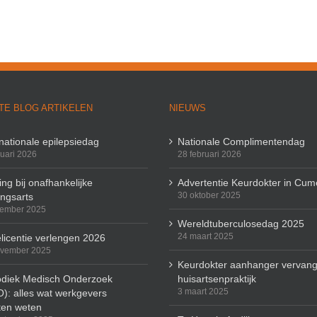
TE BLOG ARTIKELEN
NIEUWS
rnationale epilepsiedag
Nationale Complimentendag
ruari 2026
28 februari 2026
ng bij onafhankelijke
Advertentie Keurdokter in Cum
30 oktober 2025
ingsarts
cember 2025
Wereldtuberculosedag 2025
24 maart 2025
licentie verlengen 2026
ovember 2025
Keurdokter aanhanger vervang
odiek Medisch Onderzoek
huisartsenpraktijk
3 maart 2025
): alles wat werkgevers
en weten