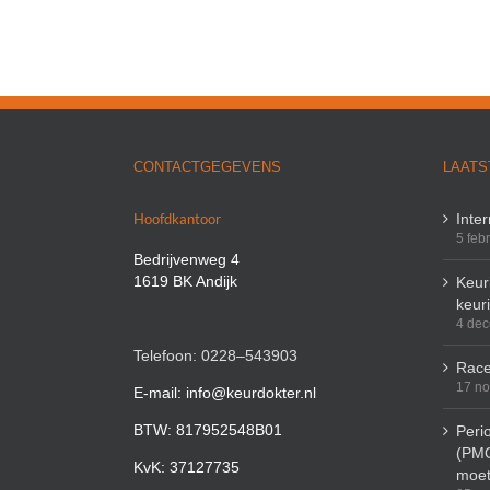
CONTACTGEGEVENS
LAATS
Hoofdkantoor
Inte
5 feb
Bedrijvenweg 4
1619 BK Andijk
Keuri
keur
4 de
Telefoon: 0228–543903
Race
17 n
E-mail: info@keurdokter.nl
BTW: 817952548B01
Peri
(PMO
KvK: 37127735
moet