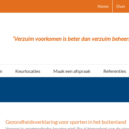
Home
Over
‘Verzuim voorkomen is beter dan verzuim beheer
n
Keurlocaties
Maak een afspraak
Referenties
Gezondheidsverklaring voor sporten in het buitenland
Vergeet je sportmedische keuring niet! Sta jij binnenkort aan de st