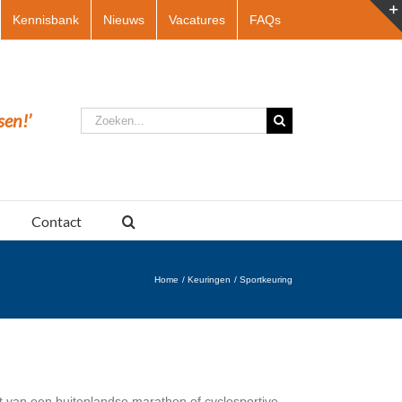
Kennisbank
Nieuws
Vacatures
FAQs
Zoeken
sen!’
naar:
Contact
Home
Keuringen
Sportkeuring
art van een buitenlandse marathon of cyclosportive