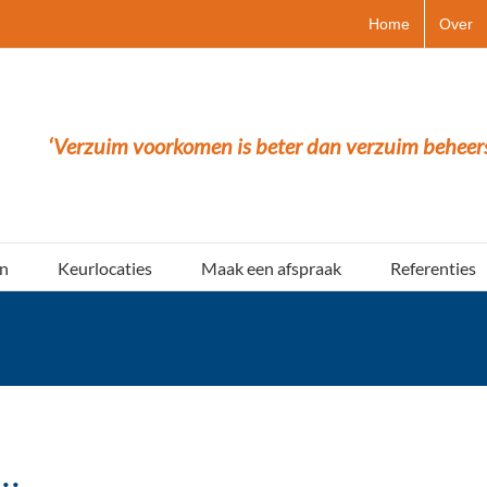
Home
Over
‘Verzuim voorkomen is beter dan verzuim beheer
n
Keurlocaties
Maak een afspraak
Referenties