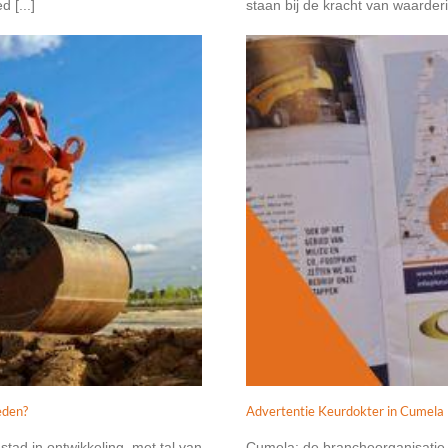
 [...]
staan bij de kracht van waarderi
eden?
Advertentie Keurdokter in Cumela
ad in ontwikkeling, met tal van
Cumela: de brancheorganisatie 