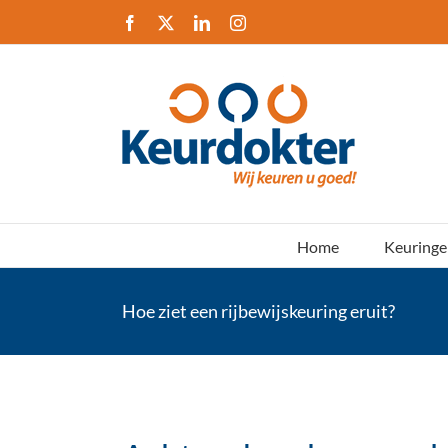
Ga
Facebook
X
LinkedIn
Instagram
naar
inhoud
Home
Keuringe
Hoe ziet een rijbewijskeuring eruit?