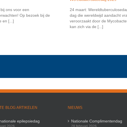
 bij ons voor een
24 maart: Wereldtuberculoseda
verwachten! Op bezoek bij de
dag die wereldwijd aandacht vra
en [...]
veroorzaakt door de Mycobacteri
kan zich via de [...]
TE BLOG ARTIKELEN
NIEUWS
rnationale epilepsiedag
Nationale Complimentendag
ruari 2026
28 februari 2026