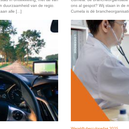
 en duurzaamheid van de regio.
ons al gespot? Wij staan in de 
an alle [...]
Cumela is dé brancheorganisatie
Wereldtuberculosedag 2025