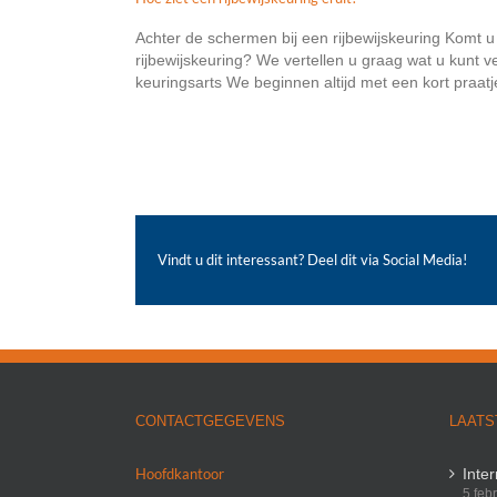
Achter de schermen bij een rijbewijskeuring Komt u
rijbewijskeuring? We vertellen u graag wat u kunt 
keuringsarts We beginnen altijd met een kort praatje 
Vindt u dit interessant? Deel dit via Social Media!
CONTACTGEGEVENS
LAATS
Hoofdkantoor
Inte
5 feb