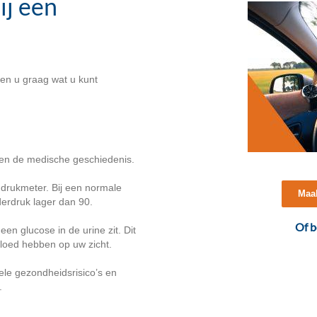
ij een
len u graag wat u kunt
ken de medische geschiedenis.
drukmeter. Bij een normale
Maak
erdruk lager dan 90.
Of b
en glucose in de urine zit. Dit
nvloed hebben op uw zicht.
le gezondheidsrisico’s en
.