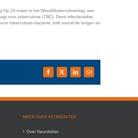
g Op 24 maart is het Wereldtuberculosedag, een
agt voor tuberculose (TBC). Deze infectieziekte,
um tuberculosis-bacterie, treft vooral de longen en
Facebook
X
LinkedIn
E-
mail
MEER OVER KEURDOKTER
Over Keurdokter