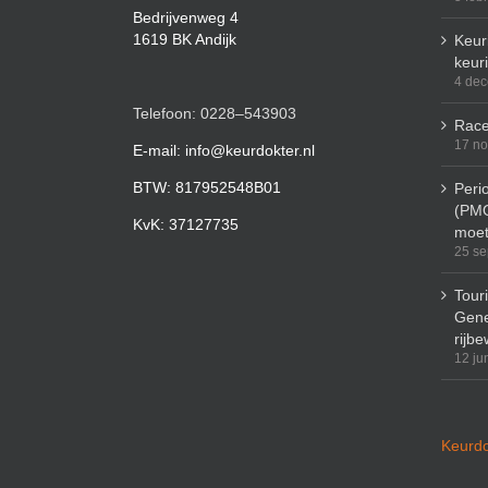
Bedrijvenweg 4
1619 BK Andijk
Keuri
keur
4 de
Telefoon: 0228–543903
Race
17 n
E-mail: info@keurdokter.nl
BTW: 817952548B01
Peri
(PMO
KvK: 37127735
moet
25 se
Tour
Gene
rijbe
12 ju
Keurdo