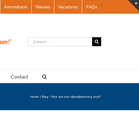
Kennisbank
Nieuws
Vacatures
FAQs
Zoeken
sen!’
naar:
Contact
Home
Blog
Hoe ziet een rijbewijskeuring eruit?