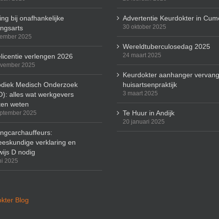
ng bij onafhankelijke
Advertentie Keurdokter in Cum
30 oktober 2025
ingsarts
cember 2025
Wereldtuberculosedag 2025
24 maart 2025
licentie verlengen 2026
ovember 2025
Keurdokter aanhanger vervang
odiek Medisch Onderzoek
huisartsenpraktijk
3 maart 2025
): alles wat werkgevers
en weten
Te Huur in Andijk
ptember 2025
20 januari 2025
ingcarchauffeurs:
eskundige verklaring en
wijs D nodig
ni 2025
kter Blog