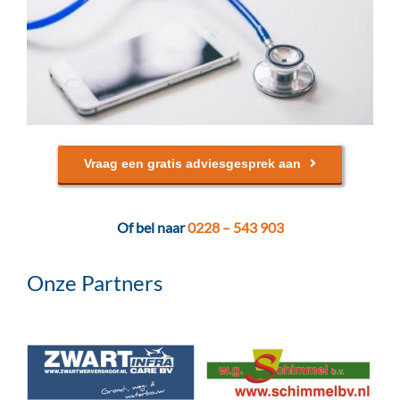
Vraag een gratis adviesgesprek aan
Of bel naar
0228 – 543 903
Onze Partners
Asbestkeuring
Periodiek Medisch
g
Bodemsaneringskeuring
Onderzoek (PMO)