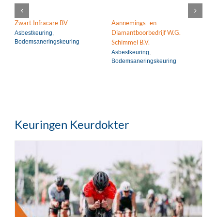
Zwart Infracare BV
Aannemings- en
Vai
Diamantboorbedrijf W.G.
Asbestkeuring
,
Pe
Bodemsaneringskeuring
(P
Schimmel B.V.
Asbestkeuring
,
Bodemsaneringskeuring
Keuringen Keurdokter