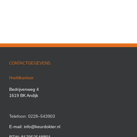
CONTACTGEGEVENS
Hoofdkantoor
Bedrijvenweg 4
1619 BK Andijk
Telefoon: 0228–543903
E-mail: info@keurdokter.nl
BTW: 817952548B01