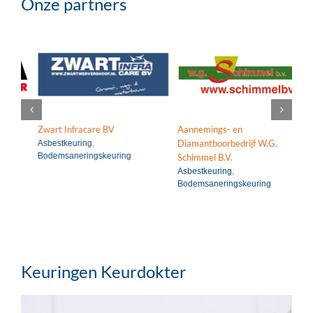
Onze partners
Asbestkeuring
Periodiek Medisch
g
Bodemsaneringskeuring
Onderzoek (PMO)
Zwart Infracare BV
Aannemings- en
Vai
Diamantboorbedrijf W.G.
Asbestkeuring
,
Pe
Bodemsaneringskeuring
(P
Schimmel B.V.
Asbestkeuring
,
Bodemsaneringskeuring
Keuringen Keurdokter