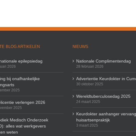
TE BLOG ARTIKELEN
NIEUWS
rnationale epilepsiedag
Nationale Complimentendag
ruari 2026
28 februari 2026
ng bij onafhankelijke
Advertentie Keurdokter in Cum
30 oktober 2025
ingsarts
cember 2025
Wereldtuberculosedag 2025
24 maart 2025
licentie verlengen 2026
ovember 2025
Keurdokter aanhanger vervang
odiek Medisch Onderzoek
huisartsenpraktijk
3 maart 2025
): alles wat werkgevers
en weten