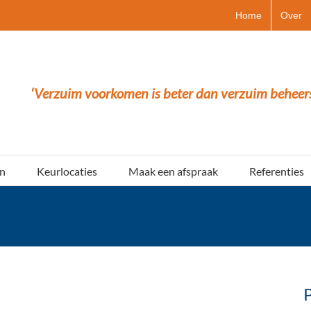
Home
Over
‘Verzuim voorkomen is beter dan verzuim beheer
n
Keurlocaties
Maak een afspraak
Referenties
P