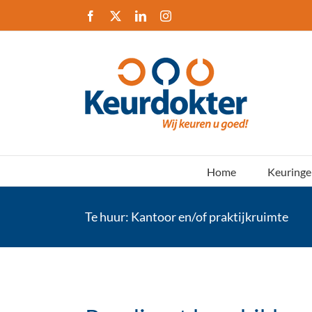
Ga
Facebook
X
LinkedIn
Instagram
naar
inhoud
Home
Keuringe
Te huur: Kantoor en/of praktijkruimte