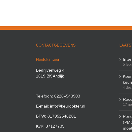
CONTACTGEGEVENS
LAATS
Hoofdkantoor
Inte
5 feb
Bedrijvenweg 4
1619 BK Andijk
Keuri
keur
4 de
Telefoon: 0228–543903
Race
17 n
E-mail: info@keurdokter.nl
BTW: 817952548B01
Peri
(PMO
KvK: 37127735
moet