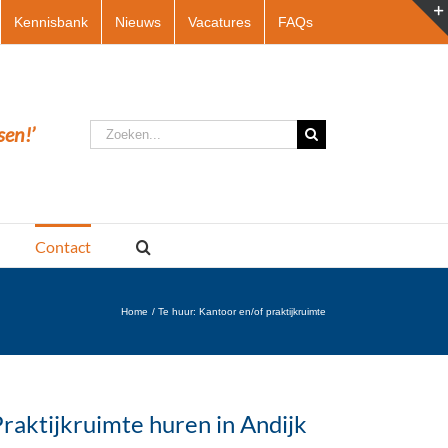
Kennisbank
Nieuws
Vacatures
FAQs
Zoeken
sen!’
naar:
Contact
Home
Te huur: Kantoor en/of praktijkruimte
raktijkruimte huren in Andijk