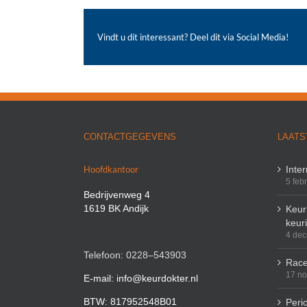
Vindt u dit interessant? Deel dit via Social Media!
CONTACTGEGEVENS
LAATS
Hoofdkantoor
Inte
5 feb
Bedrijvenweg 4
1619 BK Andijk
Keuri
keur
4 de
Telefoon: 0228–543903
Race
17 n
E-mail: info@keurdokter.nl
BTW: 817952548B01
Peri