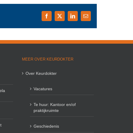
Facebook
X
LinkedIn
E-
mail
MEER OVER KEURDOKTER
Over Keurdokter
Vacatures
ela
Te huur: Kantoor en/of
praktijkruimte
t
Geschiedenis