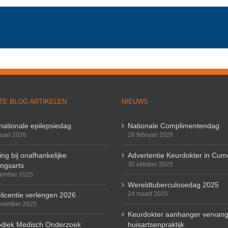
TE BLOG ARTIKELEN
NIEUWS
rnationale epilepsiedag
Nationale Complimentendag
ruari 2026
28 februari 2026
ng bij onafhankelijke
Advertentie Keurdokter in Cum
30 oktober 2025
ingsarts
cember 2025
Wereldtuberculosedag 2025
24 maart 2025
licentie verlengen 2026
ovember 2025
Keurdokter aanhanger vervang
odiek Medisch Onderzoek
huisartsenpraktijk