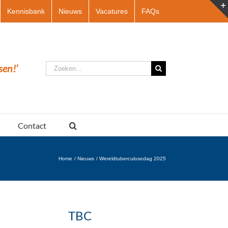
Kennisbank
Nieuws
Vacatures
FAQs
Zoeken
sen!’
naar:
Contact
Home
Nieuws
Wereldtuberculosedag 2025
TBC