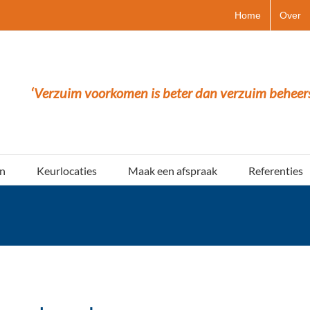
Home
Over
‘Verzuim voorkomen is beter dan verzuim beheer
n
Keurlocaties
Maak een afspraak
Referenties