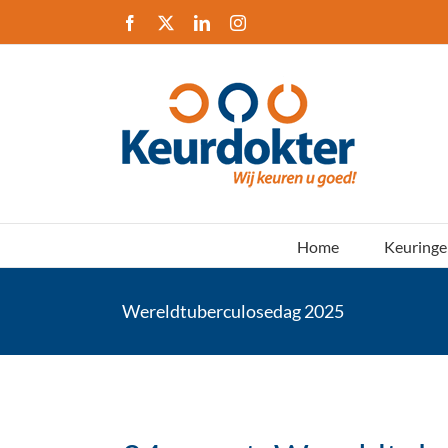
Ga
Facebook
X
LinkedIn
Instagram
naar
inhoud
Home
Keuringe
Wereldtuberculosedag 2025