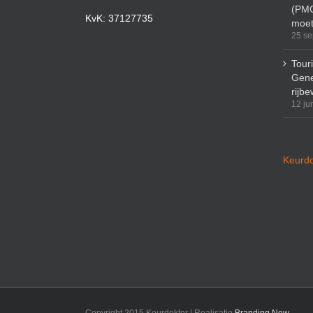
(PMO
KvK: 37127735
moet
25 se
Tour
Gene
rijbe
12 ju
Keurdo
Copyright 2015 Keurdokter | Realisatie
Branding New