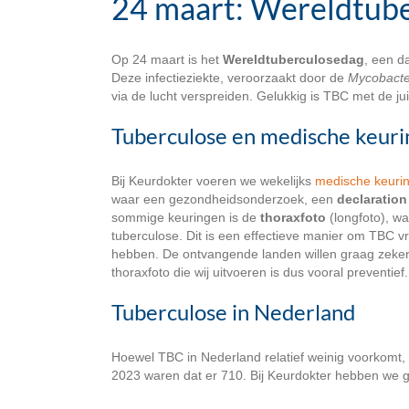
24 maart: Wereldtub
Op 24 maart is het
Wereldtuberculosedag
, een d
Deze infectieziekte, veroorzaakt door de
Mycobacte
via de lucht verspreiden. Gelukkig is TBC met de j
Tuberculose en medische keur
Bij Keurdokter voeren we wekelijks
medische keuri
waar een gezondheidsonderzoek, een
declaration
sommige keuringen is de
thoraxfoto
(longfoto), w
tuberculose. Dit is een effectieve manier om TBC v
hebben. De ontvangende landen willen graag zeker
thoraxfoto die wij uitvoeren is dus vooral preventief.
Tuberculose in Nederland
Hoewel TBC in Nederland relatief weinig voorkomt, 
2023 waren dat er 710. Bij Keurdokter hebben we g