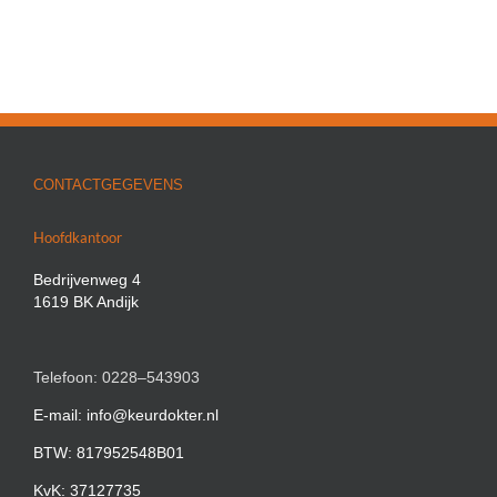
CONTACTGEGEVENS
Hoofdkantoor
Bedrijvenweg 4
1619 BK Andijk
Telefoon: 0228–543903
E-mail: info@keurdokter.nl
BTW: 817952548B01
KvK: 37127735