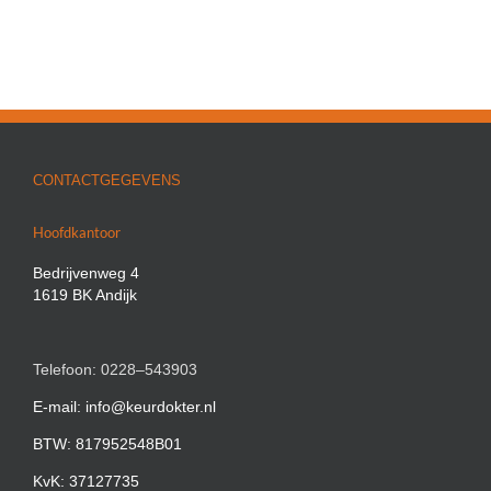
CONTACTGEGEVENS
Hoofdkantoor
Bedrijvenweg 4
1619 BK Andijk
Telefoon: 0228–543903
E-mail: info@keurdokter.nl
BTW: 817952548B01
KvK: 37127735