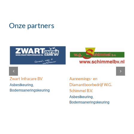
Onze partners
Asbestkeuring
Periodiek Medisch
g
Bodemsaneringskeuring
Onderzoek (PMO)
Zwart Infracare BV
Aannemings- en
Vai
Diamantboorbedrijf W.G.
Asbestkeuring
,
Pe
Bodemsaneringskeuring
(P
Schimmel B.V.
Asbestkeuring
,
Bodemsaneringskeuring