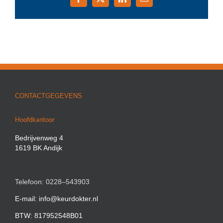
Facebook
X
LinkedIn
E-
mail
CONTACTGEGEVENS
Hoofdkantoor
Bedrijvenweg 4
1619 BK Andijk
Telefoon: 0228–543903
E-mail: info@keurdokter.nl
BTW: 817952548B01