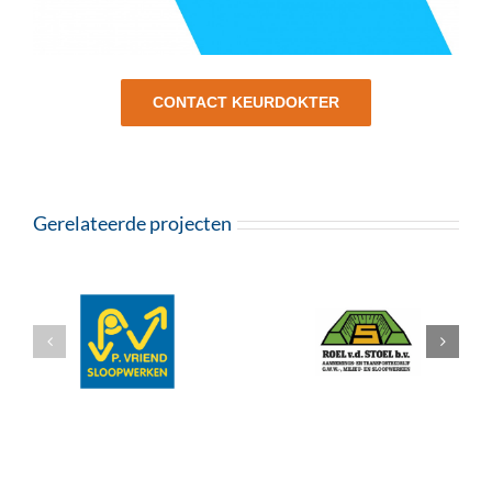
CONTACT KEURDOKTER
Gerelateerde projecten
t-
Roel v.d. Stoel BV
Hefra BV