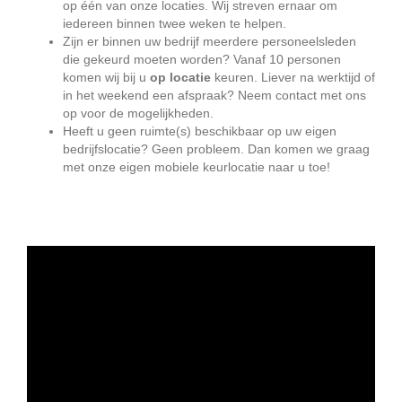
op één van onze locaties. Wij streven ernaar om
iedereen binnen twee weken te helpen.
Zijn er binnen uw bedrijf meerdere personeelsleden
die gekeurd moeten worden? Vanaf 10 personen
komen wij bij u
op locatie
keuren. Liever na werktijd of
in het weekend een afspraak? Neem contact met ons
op voor de mogelijkheden.
Heeft u geen ruimte(s) beschikbaar op uw eigen
bedrijfslocatie? Geen probleem. Dan komen we graag
met onze eigen mobiele keurlocatie naar u toe!