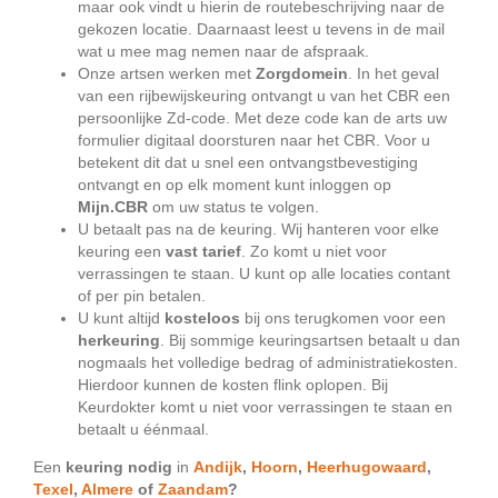
maar ook vindt u hierin de routebeschrijving naar de
gekozen locatie. Daarnaast leest u tevens in de mail
wat u mee mag nemen naar de afspraak.
Onze artsen werken met
Zorgdomein
. In het geval
van een rijbewijskeuring ontvangt u van het CBR een
persoonlijke Zd-code. Met deze code kan de arts uw
formulier digitaal doorsturen naar het CBR. Voor u
betekent dit dat u snel een ontvangstbevestiging
ontvangt en op elk moment kunt inloggen op
Mijn.CBR
om uw status te volgen.
U betaalt pas na de keuring. Wij hanteren voor elke
keuring een
vast tarief
. Zo komt u niet voor
verrassingen te staan. U kunt op alle locaties contant
of per pin betalen.
U kunt altijd
kosteloos
bij ons terugkomen voor een
herkeuring
. Bij sommige keuringsartsen betaalt u dan
nogmaals het volledige bedrag of administratiekosten.
Hierdoor kunnen de kosten flink oplopen. Bij
Keurdokter komt u niet voor verrassingen te staan en
betaalt u éénmaal.
Een
keuring nodig
in
Andijk
,
Hoorn
,
Heerhugowaard
,
Texel
,
Almere
of
Zaandam
?