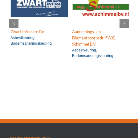
Asbestkeuring
Periodiek Medisch
g
Bodemsaneringskeuring
Onderzoek (PMO)
Zwart Infracare BV
Aannemings- en
Vai
Diamantboorbedrijf W.G.
Asbestkeuring
,
Pe
Bodemsaneringskeuring
(P
Schimmel B.V.
Asbestkeuring
,
Bodemsaneringskeuring