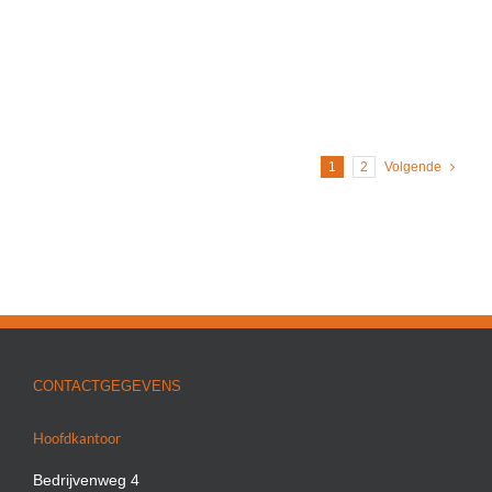
1
2
Volgende
CONTACTGEGEVENS
Hoofdkantoor
Bedrijvenweg 4