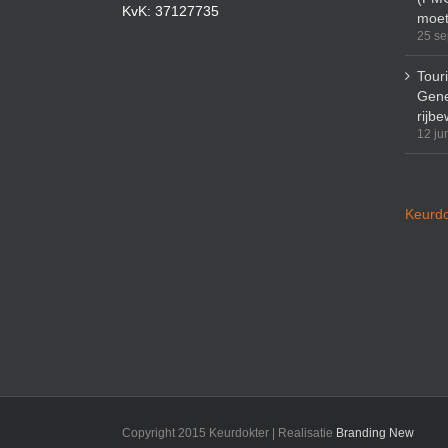
KvK: 37127735
moet
25 se
Tour
Gene
rijbe
12 ju
Keurdo
Copyright 2015 Keurdokter | Realisatie
Branding New