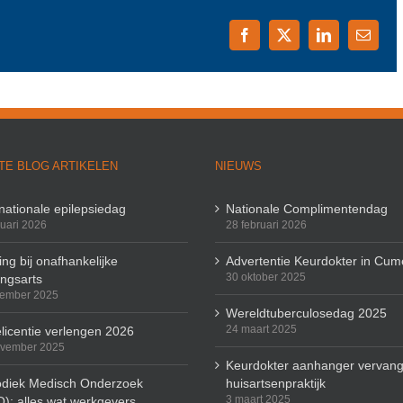
Facebook
X
LinkedIn
E-
mail
TE BLOG ARTIKELEN
NIEUWS
rnationale epilepsiedag
Nationale Complimentendag
ruari 2026
28 februari 2026
ng bij onafhankelijke
Advertentie Keurdokter in Cum
30 oktober 2025
ingsarts
cember 2025
Wereldtuberculosedag 2025
24 maart 2025
licentie verlengen 2026
ovember 2025
Keurdokter aanhanger vervang
odiek Medisch Onderzoek
huisartsenpraktijk
3 maart 2025
): alles wat werkgevers