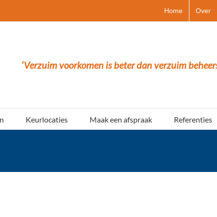
Home
Over
‘Verzuim voorkomen is beter dan verzuim beheer
n
Keurlocaties
Maak een afspraak
Referenties