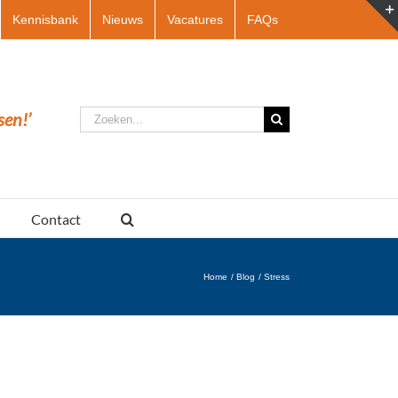
Kennisbank
Nieuws
Vacatures
FAQs
Zoeken
sen!’
naar:
Contact
Home
Blog
Stress