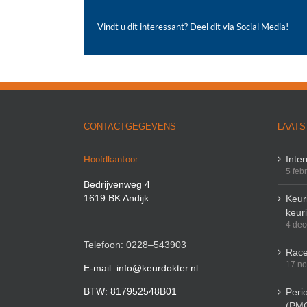
Vindt u dit interessant? Deel dit via Social Media!
CONTACTGEGEVENS
LAATS
Hoofdkantoor
Inte
5 feb
Bedrijvenweg 4
1619 BK Andijk
Keuri
keur
4 de
Telefoon: 0228–543903
Race
17 n
E-mail: info@keurdokter.nl
BTW: 817952548B01
Peri
(PMO