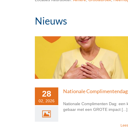
Nieuws
ndag
Nationale Complimentendag
Blog
Nieuws
Nationale Complimentendag
28
02, 2026
Nationale Complimenten Dag: een k
gebaar met een GROTE impact [...]
Lees