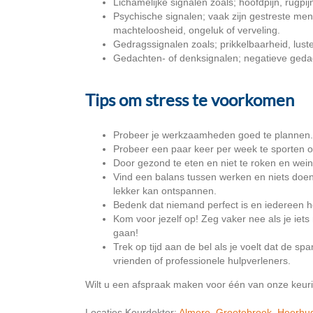
Lichamelijke signalen zoals; hoofdpijn, rugpij
Psychische signalen; vaak zijn gestreste me
machteloosheid, ongeluk of verveling.
Gedragssignalen zoals; prikkelbaarheid, lus
Gedachten- of denksignalen; negatieve geda
Tips om stress te voorkomen
Probeer je werkzaamheden goed te plannen. 
Probeer een paar keer per week te sporten o
Door gezond te eten en niet te roken en weini
Vind een balans tussen werken en niets doen
lekker kan ontspannen.
Bedenk dat niemand perfect is en iedereen het
Kom voor jezelf op! Zeg vaker nee als je iets 
gaan!
Trek op tijd aan de bel als je voelt dat de spa
vrienden of professionele hulpverleners.
Wilt u een afspraak maken voor één van onze keur
Locaties Keurdokter:
Almere
,
Grootebroek
,
Heerhu