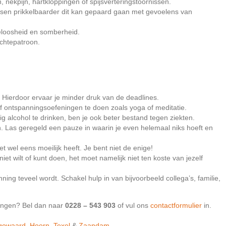
n, nekpijn, hartkloppingen of spijsverteringstoornissen.
nsen prikkelbaarder dit kan gepaard gaan met gevoelens van
teloosheid en somberheid.
chtepatroon.
Hierdoor ervaar je minder druk van de deadlines.
f ontspanningsoefeningen te doen zoals yoga of meditatie.
g alcohol te drinken, ben je ook beter bestand tegen ziekten.
. Las geregeld een pauze in waarin je even helemaal niks hoeft en
 wel eens moeilijk heeft. Je bent niet de enige!
niet wilt of kunt doen, het moet namelijk niet ten koste van jezelf
nning teveel wordt. Schakel hulp in van bijvoorbeeld collega’s, familie,
ingen? Bel dan naar
0228 – 543 903
of vul ons
contactformulier
in.
gowaard
,
Hoorn,
Texel
&
Zaandam
.