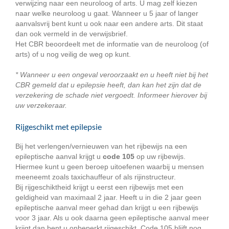
verwijzing naar een neuroloog of arts. U mag zelf kiezen
naar welke neuroloog u gaat. Wanneer u 5 jaar of langer
aanvalsvrij bent kunt u ook naar een andere arts. Dit staat
dan ook vermeld in de verwijsbrief.
Het CBR beoordeelt met de informatie van de neuroloog (of
arts) of u nog veilig de weg op kunt.
* Wanneer u een ongeval veroorzaakt en u heeft niet bij het
CBR gemeld dat u epilepsie heeft, dan kan het zijn dat de
verzekering de schade niet vergoedt. Informeer hierover bij
uw verzekeraar.
Rijgeschikt met epilepsie
Bij het verlengen/vernieuwen van het rijbewijs na een
epileptische aanval krijgt u
code 105
op uw rijbewijs.
Hiermee kunt u geen beroep uitoefenen waarbij u mensen
meeneemt zoals taxichauffeur of als rijinstructeur.
Bij rijgeschiktheid krijgt u eerst een rijbewijs met een
geldigheid van maximaal 2 jaar. Heeft u in die 2 jaar geen
epileptische aanval meer gehad dan krijgt u een rijbewijs
voor 3 jaar. Als u ook daarna geen epileptische aanval meer
krijgt dan bent u onbeperkt rijgeschikt. Code 105 blijft nog