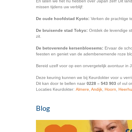
En laten we het nu hebben over Japan zelf! Dit lan
missen tijdens uw verblijf:
De oude hoofdstad Kyoto:
Verken de prachtige te
De bruisende stad Tokyo:
Ontdek de levendige stra
zit.
De betoverende kersenbloesems:
Ervaar de scho
feesten en geniet van de adembenemende roze bloe
Bereid uzelf voor op een onvergetelijk avontuur in 
Deze keuring kunnen we bij Keurdokter voor u verri
Dit kan door te bellen naar
0228 – 543 903
of vul 
Locaties Keurdokter:
Almere
,
Andijk
,
Hoorn
,
Heerh
Blog