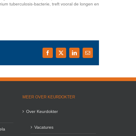
um tuberculosis-bacterie, treft vooral de longen en
Facebook
X
LinkedIn
E-
mail
MEER OVER KEURDOKTER
Over Keurdokter
Vacatures
ela