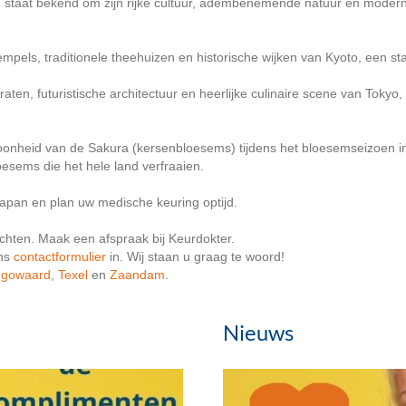
d staat bekend om zijn rijke cultuur, adembenemende natuur en modern
mpels, traditionele theehuizen en historische wijken van Kyoto, een sta
ten, futuristische architectuur en heerlijke culinaire scene van Tokyo, 
onheid van de Sakura (kersenbloesems) tijdens het bloesemseizoen i
sems die het hele land verfraaien.
Japan en plan uw medische keuring optijd.
chten. Maak een afspraak bij Keurdokter.
ons
contactformulier
in. Wij staan u graag te woord!
ugowaard
,
Texel
en
Zaandam
.
Nieuws