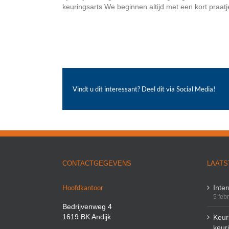
keuringsarts We beginnen altijd met een kort praatje 
Vindt u dit interessant? Deel dit via Social Media!
CONTACTGEGEVENS
LAATS
Hoofdkantoor
Inte
5 feb
Bedrijvenweg 4
1619 BK Andijk
Keuri
keur