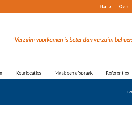
Home
Over
‘Verzuim voorkomen is beter dan verzuim beheer
n
Keurlocaties
Maak een afspraak
Referenties
Ho