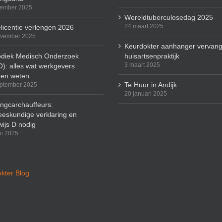
cember 2025
Wereldtuberculosedag 2025
24 maart 2025
licentie verlengen 2026
ovember 2025
Keurdokter aanhanger vervang
odiek Medisch Onderzoek
huisartsenpraktijk
3 maart 2025
): alles wat werkgevers
en weten
Te Huur in Andijk
ptember 2025
20 januari 2025
ingcarchauffeurs:
eskundige verklaring en
wijs D nodig
ni 2025
kter Blog