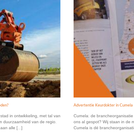
eden?
Advertentie Keurdokter in Cumela
ad in ontwikkeling, met tal van
Cumela: de brancheorganisatie 
 en duurzaamheid van de regio.
ons al gespot? Wij staan in de 
an alle [...]
Cumela is dé brancheorganisatie