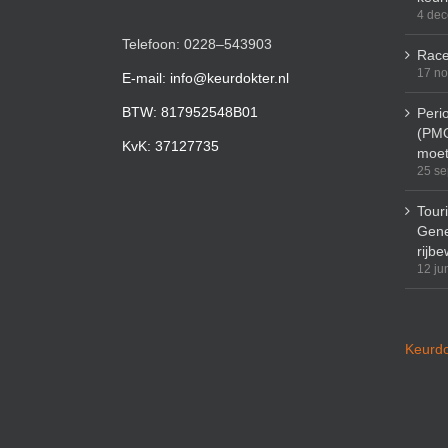
4 de
Telefoon: 0228–543903
Race
17 n
E-mail: info@keurdokter.nl
BTW: 817952548B01
Peri
(PMO
KvK: 37127735
moet
25 se
Tour
Gene
rijbe
12 ju
Keurdo