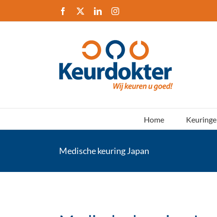
Ga
Facebook
X
LinkedIn
Instagram
naar
inhoud
Home
Keuringe
Medische keuring Japan