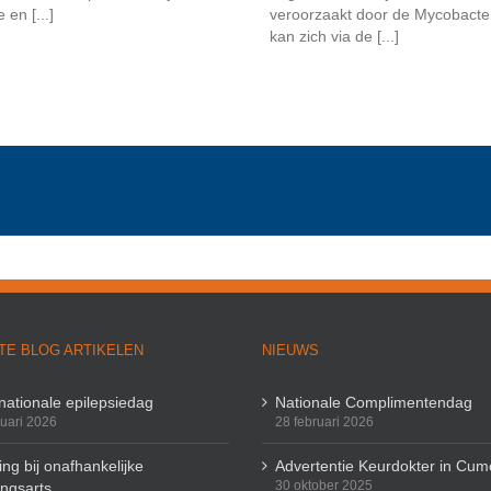
en [...]
veroorzaakt door de Mycobacteri
kan zich via de [...]
TE BLOG ARTIKELEN
NIEUWS
rnationale epilepsiedag
Nationale Complimentendag
ruari 2026
28 februari 2026
ng bij onafhankelijke
Advertentie Keurdokter in Cum
30 oktober 2025
ingsarts