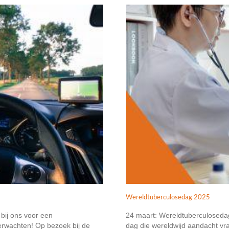
Wereldtuberculosedag 2025
 bij ons voor een
24 maart: Wereldtuberculoseda
verwachten! Op bezoek bij de
dag die wereldwijd aandacht vra