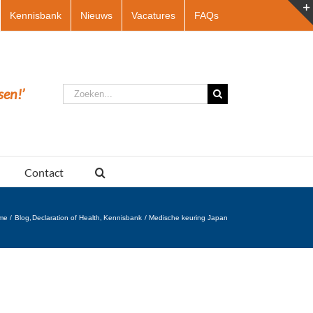
Kennisbank
Nieuws
Vacatures
FAQs
Zoeken
sen!’
naar:
Contact
me
Blog
Declaration of Health
Kennisbank
Medische keuring Japan