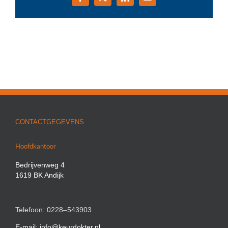
Facebook
X
LinkedIn
E-
mail
CONTACTGEGEVENS
Hoofdkantoor
Bedrijvenweg 4
1619 BK Andijk
Telefoon: 0228–543903
E-mail: info@keurdokter.nl