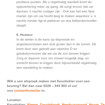
positieve punten. Als u regelmatig wandelt komt de
spijsvertering meer op gang, dit zorgt ervoor dat uw
darmen ‘s nachts rustiger zijn. Ook kan het een fijne
manier zijn om uw hoofd leeg te maken waardoor u ‘s
nachts minder ligt te piekeren en dus lekkerder/sneller
slaapt!
6. Humeur
In de winter is de kans op depressie en
angststoornissen een stuk groter dan in de zomer. Dit
komt door een gebrek aan vitamine D en
gelukshormonen die we via de zon binnen krijgen.
Zorg er daarom voor om zoveel mogelijk dag- en
zonlicht binnen te krijgen door bijvoorbeeld regelmatig
een wandeling te maken.
Wilt u een afspraak maken met Keurdokter voor een
keuring? Bel dan naar 0228 – 543 903 of vul
ons
contactformulier
in.
Locaties
Keurdokter:
Almere
,
Grootebroek
,
Heerhugowaard
,
Hoorn,
Te