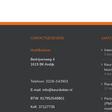
CONTACTGEGEVENS
LAATS
Hoofdkantoor
Inte
5 feb
Bedrijvenweg 4
1619 BK Andijk
Keuri
keur
4 de
Telefoon: 0228–543903
Race
17 n
E-mail: info@keurdokter.nl
BTW: 817952548B01
Peri
(PMO
KvK: 37127735
moet