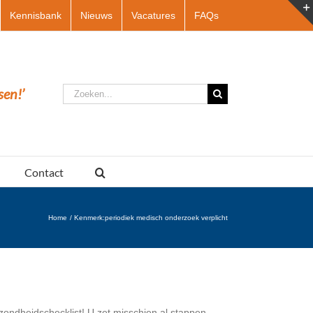
Kennisbank
Nieuws
Vacatures
FAQs
Zoeken
sen!’
naar:
Contact
Home
Kenmerk:
periodiek medisch onderzoek verplicht
ndheidschecklist! U zet misschien al stappen