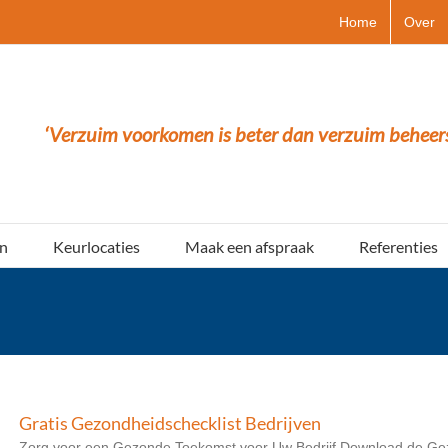
Home
Over
‘Verzuim voorkomen is beter dan verzuim beheer
n
Keurlocaties
Maak een afspraak
Referenties
Gratis Gezondheidschecklist Bedrijven
Zorg voor een Gezonde Toekomst voor Uw Bedrijf Download de Gezo