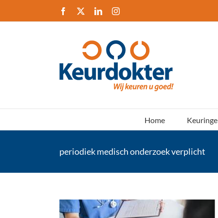
Ga
Facebook
X
LinkedIn
Instagram
naar
inhoud
Home
Keuringe
periodiek medisch onderzoek verplicht