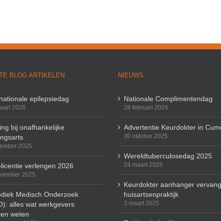
TE BLOG ARTIKELEN
NIEUWS
rnationale epilepsiedag
Nationale Complimentendag
ruari 2026
28 februari 2026
ng bij onafhankelijke
Advertentie Keurdokter in Cum
30 oktober 2025
ingsarts
cember 2025
Wereldtuberculosedag 2025
24 maart 2025
licentie verlengen 2026
ovember 2025
Keurdokter aanhanger vervang
odiek Medisch Onderzoek
huisartsenpraktijk
3 maart 2025
): alles wat werkgevers
en weten