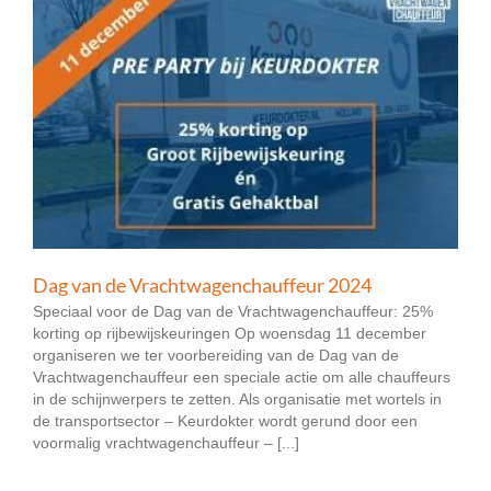
Dag van de Vrachtwagenchauffeur 2024
Speciaal voor de Dag van de Vrachtwagenchauffeur: 25%
korting op rijbewijskeuringen Op woensdag 11 december
organiseren we ter voorbereiding van de Dag van de
Vrachtwagenchauffeur een speciale actie om alle chauffeurs
in de schijnwerpers te zetten. Als organisatie met wortels in
de transportsector – Keurdokter wordt gerund door een
voormalig vrachtwagenchauffeur – [...]