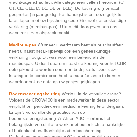
vrachtwagenchauffeur. Alle categorieën vallen hieronder (C,
C1, CE, C1E, D, D1, DE en D1E). De keuring is (normaal
gesproken) 5 jaar geldig. Het handigst is om deze gelijk te
laten lopen met uw bijscholing code 95 en/of geneeskundige
verklaring (medibus-pas). U kunt dit doorgeven aan ons
wanneer u een afspraak maakt.
Medibus-pas
Wanneer u werkzaam bent als buschauffeur
heeft u naast het D-rijbewijs ook een geneeskundige
verklaring nodig. Dit was voorheen bekend als de
medibuspas. U dient daarom naast de keuring voor het CBR
ook gekeurd te worden door een bedrijfsarts. Door deze
keuringen te combineren hoeft u maar 1x langs te komen
waardoor ook de data op uw pasjes gelijklopen.
Bodemsaneringskeuring
Werkt u in de vervuilde grond?
Volgens de CROW400 is een medewerker in deze sector
verplicht om periodiek een medische keuring te ondergaan.
Er zijn 3 verschillende gradaties van de
bodemsaneringskeuring: A, AB en ABC. Hierbij is het
belangrijkste verschil of u werkt met buitenlucht afhankelijke
of buitenlucht onafhankelijke adembescherming.
De bodemsaneringskeuring ABC is
niet
mogelijk op onze