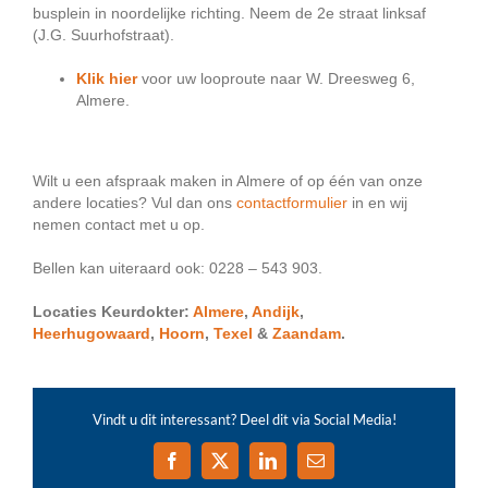
busplein in noordelijke richting. Neem de 2e straat linksaf
(J.G. Suurhofstraat).
Klik hier
voor uw looproute naar W. Dreesweg 6,
Almere.
Wilt u een afspraak maken in Almere of op één van onze
andere locaties? Vul dan ons
contactformulier
in en wij
nemen contact met u op.
Bellen kan uiteraard ook: 0228 – 543 903.
Locaties Keurdokter:
Almere
,
Andijk
,
Heerhugowaard
,
Hoorn
,
Texel
&
Zaandam
.
Vindt u dit interessant? Deel dit via Social Media!
Facebook
X
LinkedIn
E-
mail