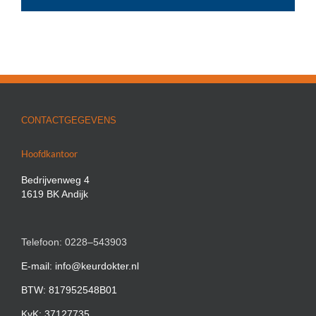
CONTACTGEGEVENS
Hoofdkantoor
Bedrijvenweg 4
1619 BK Andijk
Telefoon: 0228–543903
E-mail: info@keurdokter.nl
BTW: 817952548B01
KvK: 37127735