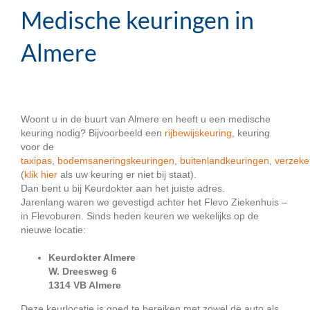
Medische keuringen in
Almere
Woont u in de buurt van Almere en heeft u een medische
keuring nodig? Bijvoorbeeld een
rijbewijskeuring
, keuring
voor de
taxipas
,
bodemsaneringskeuringen
,
buitenlandkeuringen
,
verzeke
(
klik hier
als uw keuring er niet bij staat).
Dan bent u bij Keurdokter aan het juiste adres.
Jarenlang waren we gevestigd achter het Flevo Ziekenhuis –
in Flevoburen. Sinds heden keuren we wekelijks op de
nieuwe locatie:
Keurdokter Almere
W. Dreesweg 6
1314 VB Almere
Deze keurlocatie is goed te bereiken met zowel de auto als