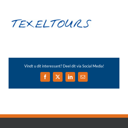
Vindt u dit interessant? Deel dit via Social Media!
Facebook
X
LinkedIn
E-
mail