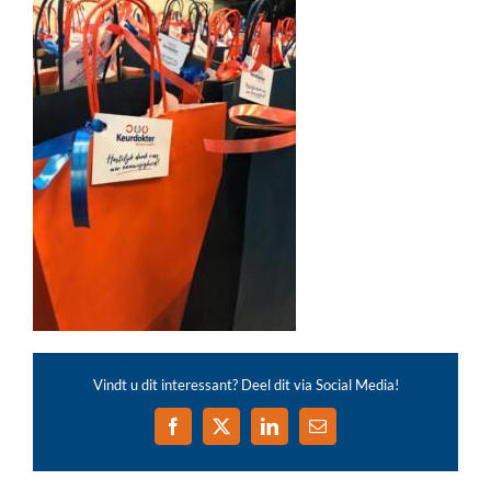
Vindt u dit interessant? Deel dit via Social Media!
Facebook
X
LinkedIn
E-
mail