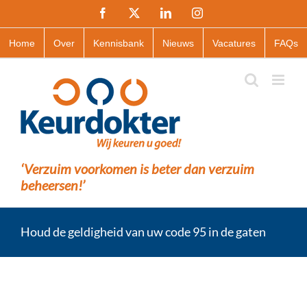
Ga
Facebook
X
LinkedIn
Instagram
naar
inhoud
Home
Over
Kennisbank
Nieuws
Vacatures
FAQs
‘Verzuim voorkomen is beter dan verzuim
beheersen!’
Houd de geldigheid van uw code 95 in de gaten