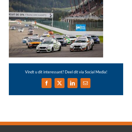
Vindt u dit interessant? Deel dit via Social Media!
Facebook
X
LinkedIn
E-
mail