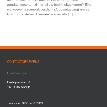
aandachtspunten zijn er bij uw bedrijf uitgekomen? Elke
werkgever is namelijk verplicht (Arbowetgeving) om een
RI&E op te stellen. Hiermee worden alle [...]
CONTACTGEGEVENS
Hoofdkantoor
Bedrijvenweg 4
1619 BK Andijk
Telefoon: 0228–543903