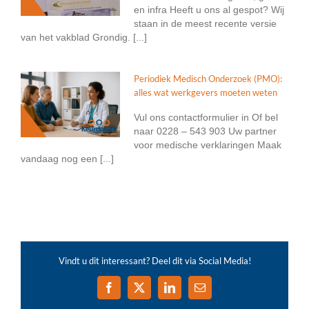
en infra Heeft u ons al gespot? Wij
staan in de meest recente versie
van het vakblad Grondig. [...]
Periodiek Medisch Onderzoek (PMO):
alles wat werkgevers moeten weten
Vul ons contactformulier in Of bel
naar 0228 – 543 903 Uw partner
voor medische verklaringen Maak
vandaag nog een [...]
Vindt u dit interessant? Deel dit via Social Media!
Facebook
X
LinkedIn
E-
mail