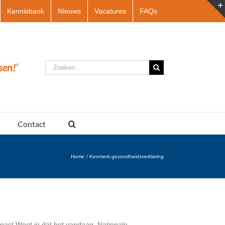
Kennisbank
Nieuws
Vacatures
FAQs
Zoeken
sen!’
naar:
Contact
Home
Kenmerk:
gezondheidsverklaring
act Weet je dat het vandaag, Nationale