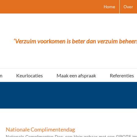
Home
Over
‘Verzuim voorkomen is beter dan verzuim beheer
n
Keurlocaties
Maak een afspraak
Referenties
Nationale Complimentendag
Nationale Complimenten Dag: een klein gebaar met een GROTE imp