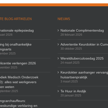
TE BLOG ARTIKELEN
NIEUWS
rnationale epilepsiedag
Nationale Complimentendag
ruari 2026
28 februari 2026
ng bij onafhankelijke
Advertentie Keurdokter in Cum
30 oktober 2025
ingsarts
cember 2025
Wereldtuberculosedag 2025
24 maart 2025
licentie verlengen 2026
ovember 2025
Keurdokter aanhanger vervang
odiek Medisch Onderzoek
huisartsenpraktijk
3 maart 2025
): alles wat werkgevers
en weten
Te Huur in Andijk
ptember 2025
20 januari 2025
ingcarchauffeurs:
eskundige verklaring en