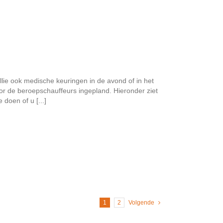
llie ook medische keuringen in de avond of in het
or de beroepschauffeurs ingepland. Hieronder ziet
doen of u [...]
1
2
Volgende