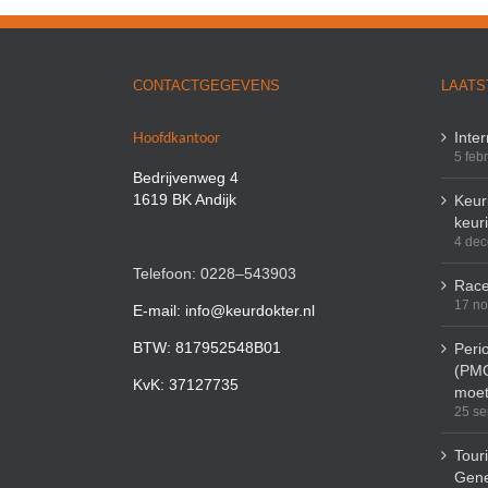
CONTACTGEGEVENS
LAATS
Hoofdkantoor
Inte
5 feb
Bedrijvenweg 4
1619 BK Andijk
Keuri
keur
4 de
Telefoon: 0228–543903
Race
17 n
E-mail: info@keurdokter.nl
BTW: 817952548B01
Peri
(PMO
KvK: 37127735
moet
25 se
Tour
Gene