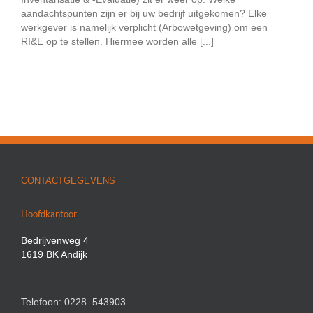
aandachtspunten zijn er bij uw bedrijf uitgekomen? Elke
werkgever is namelijk verplicht (Arbowetgeving) om een
RI&E op te stellen. Hiermee worden alle [...]
CONTACTGEGEVENS
Hoofdkantoor
Bedrijvenweg 4
1619 BK Andijk
Telefoon: 0228–543903