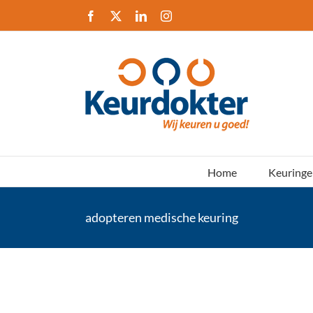
Ga
Facebook
X
LinkedIn
Instagram
naar
inhoud
Home
Keuringe
adopteren medische keuring