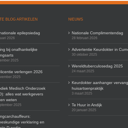
TE BLOG ARTIKELEN
NIEUWS
rnationale epilepsiedag
Nationale Complimentendag
ruari 2026
28 februari 2026
ng bij onafhankelijke
Advertentie Keurdokter in Cum
30 oktober 2025
ingsarts
cember 2025
Wereldtuberculosedag 2025
24 maart 2025
licentie verlengen 2026
ovember 2025
Keurdokter aanhanger vervang
odiek Medisch Onderzoek
huisartsenpraktijk
3 maart 2025
): alles wat werkgevers
en weten
Te Huur in Andijk
ptember 2025
20 januari 2025
ingcarchauffeurs:
eskundige verklaring en
wijs D nodig