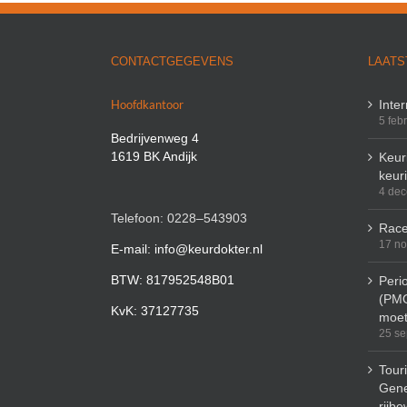
CONTACTGEGEVENS
LAATS
Hoofdkantoor
Inte
5 feb
Bedrijvenweg 4
1619 BK Andijk
Keuri
keur
4 de
Telefoon: 0228–543903
Race
17 n
E-mail: info@keurdokter.nl
BTW: 817952548B01
Peri
(PMO
KvK: 37127735
moet
25 se
Tour
Gene
rijbe