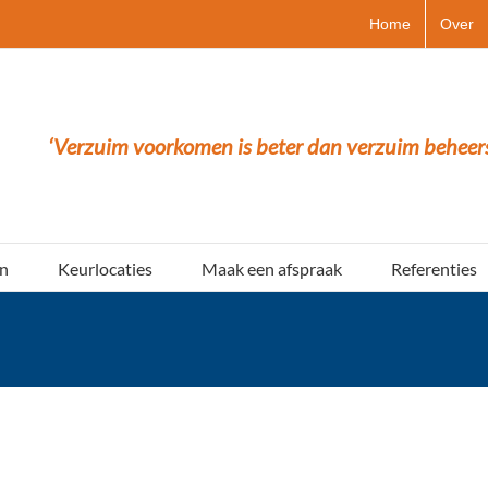
Home
Over
‘Verzuim voorkomen is beter dan verzuim beheer
n
Keurlocaties
Maak een afspraak
Referenties