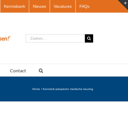
Kennisbank
Nieuws
Vacatures
FAQs
Zoeken
sen!’
naar:
Contact
Home
Kenmerk:
adopteren medische keuring