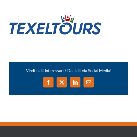
Vindt u dit interessant? Deel dit via Social Media!
Facebook
X
LinkedIn
E-
mail