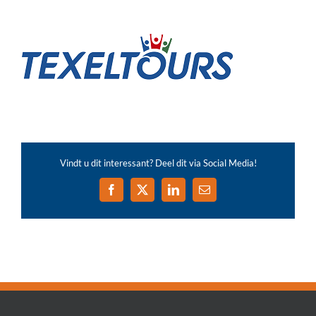
Vindt u dit interessant? Deel dit via Social Media!
Facebook
X
LinkedIn
E-
mail