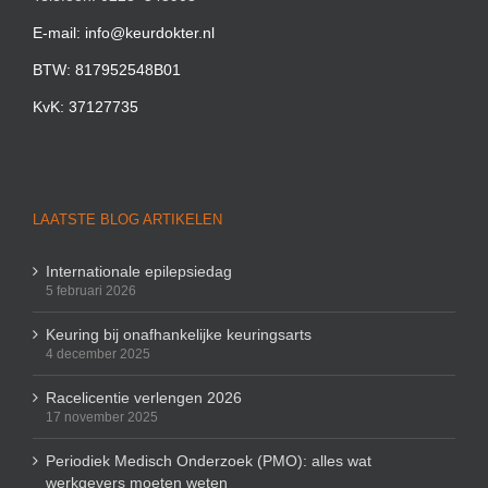
E-mail: info@keurdokter.nl
BTW: 817952548B01
KvK: 37127735
LAATSTE BLOG ARTIKELEN
Internationale epilepsiedag
5 februari 2026
Keuring bij onafhankelijke keuringsarts
4 december 2025
Racelicentie verlengen 2026
17 november 2025
Periodiek Medisch Onderzoek (PMO): alles wat
werkgevers moeten weten