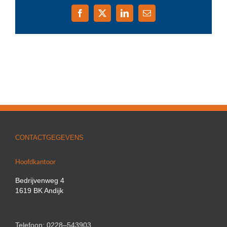
Facebook
X
LinkedIn
E-
mail
CONTACTGEGEVENS
Hoofdkantoor
Bedrijvenweg 4
1619 BK Andijk
Telefoon: 0228–543903