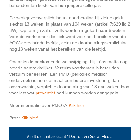
behouden ten koste van hun jongere collega’s.
De werkgeversverplichting tot doorbetaling bij ziekte geldt
slechts 13 weken, in plaats van 104 weken (artikel 7:629 lid 2
BW). Op termijn zal dit zelfs worden ingekort naar 6 weken.
Voor de werknemer die ziek werd voor het bereiken van de
AOW-gerechtigde leeftijd, geldt de doorbetalingsverplichting
nog 13 weken vanaf het bereiken van die leeftijd.
Ondanks de aankomende wetswijziging, blijft óns motto nog
steeds aantrekkelijker: Verzuim voorkomen is beter dan
verzuim beheersen! Een PMO (periodiek medisch
onderzoek) is nou eenmaal een betere investering, dan
onverwachte, verplichte doorbetaling van 13 aan weken loon,
voor iets wat
preventief
had kunnen worden aangepakt.
Meer informatie over PMO’s?
Klik hier!
Bron:
Klik hier!
Vindt u dit interessant? Deel dit via Social Media!