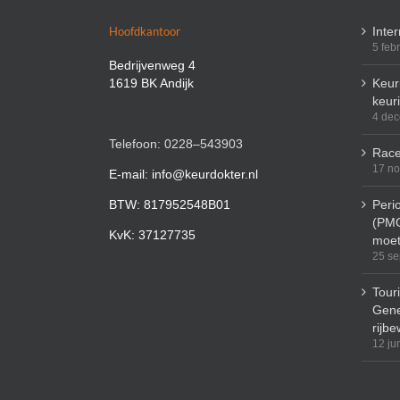
Hoofdkantoor
Inte
5 feb
Bedrijvenweg 4
1619 BK Andijk
Keuri
keur
4 de
Telefoon: 0228–543903
Race
17 n
E-mail: info@keurdokter.nl
BTW: 817952548B01
Peri
(PMO
KvK: 37127735
moet
25 se
Tour
Gene
rijbe
12 ju