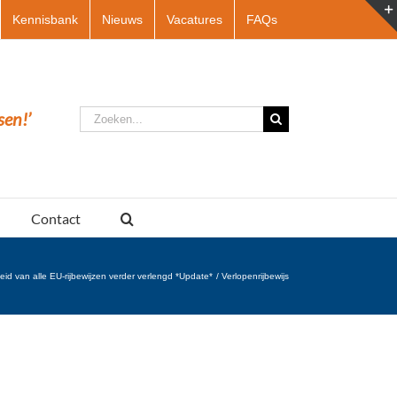
Kennisbank
Nieuws
Vacatures
FAQs
Zoeken
sen!’
naar:
Contact
eid van alle EU-rijbewijzen verder verlengd *Update*
Verlopenrijbewijs