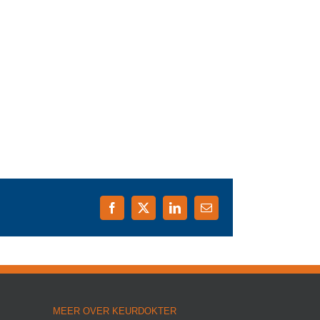
Facebook
X
LinkedIn
E-
mail
MEER OVER KEURDOKTER