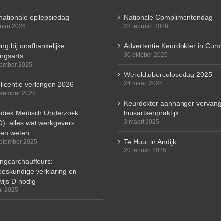
rnationale epilepsiedag
Nationale Complimentendag
ruari 2026
28 februari 2026
ng bij onafhankelijke
Advertentie Keurdokter in Cum
30 oktober 2025
ingsarts
cember 2025
Wereldtuberculosedag 2025
24 maart 2025
licentie verlengen 2026
ovember 2025
Keurdokter aanhanger vervang
odiek Medisch Onderzoek
huisartsenpraktijk
3 maart 2025
): alles wat werkgevers
en weten
Te Huur in Andijk
ptember 2025
20 januari 2025
ingcarchauffeurs:
eskundige verklaring en
wijs D nodig
ni 2025