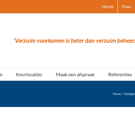
Home
Over
‘Verzuim voorkomen is beter dan verzuim beheer
n
Keurlocaties
Maak een afspraak
Referenties
Home
Geldigh