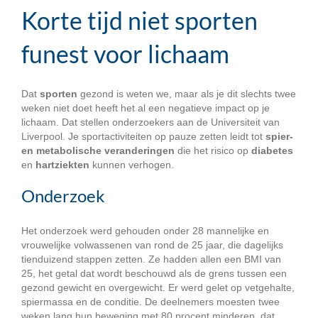
Korte tijd niet sporten
funest voor lichaam
Dat
sporten
gezond is weten we, maar als je dit slechts twee
weken niet doet heeft het al een negatieve impact op je
lichaam. Dat stellen onderzoekers aan de Universiteit van
Liverpool. Je sportactiviteiten op pauze zetten leidt tot
spier-
en metabolische veranderingen
die het risico op
diabetes
en
hartziekten
kunnen verhogen.
Onderzoek
Het onderzoek werd gehouden onder 28 mannelijke en
vrouwelijke volwassenen van rond de 25 jaar, die dagelijks
tienduizend stappen zetten. Ze hadden allen een BMI van
25, het getal dat wordt beschouwd als de grens tussen een
gezond gewicht en overgewicht. Er werd gelet op vetgehalte,
spiermassa en de conditie. De deelnemers moesten twee
weken lang hun beweging met 80 procent minderen, dat