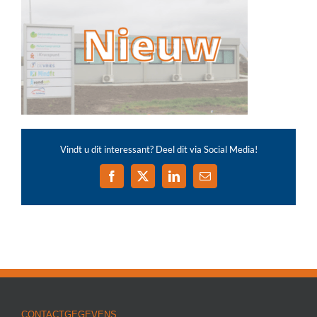
Vindt u dit interessant? Deel dit via Social Media!
Facebook
X
LinkedIn
E-
mail
CONTACTGEGEVENS