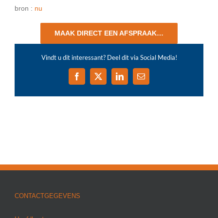
bron :
nu
MAAK DIRECT EEN AFSPRAAK…
Vindt u dit interessant? Deel dit via Social Media!
Facebook
X
LinkedIn
E-
mail
CONTACTGEGEVENS