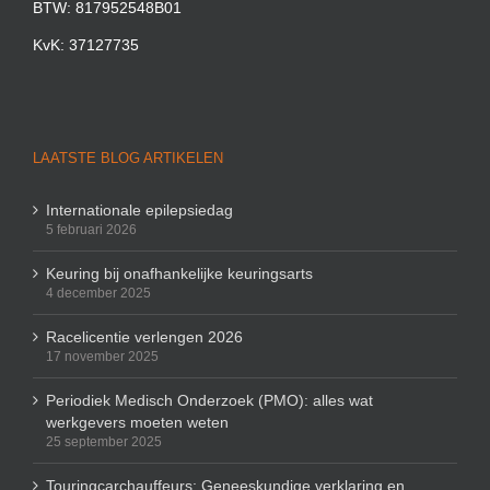
BTW: 817952548B01
KvK: 37127735
LAATSTE BLOG ARTIKELEN
Internationale epilepsiedag
5 februari 2026
Keuring bij onafhankelijke keuringsarts
4 december 2025
Racelicentie verlengen 2026
17 november 2025
Periodiek Medisch Onderzoek (PMO): alles wat
werkgevers moeten weten
25 september 2025
Touringcarchauffeurs: Geneeskundige verklaring en