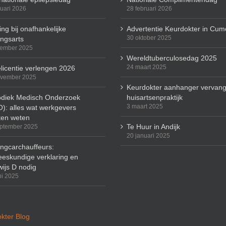
ruari 2026
28 februari 2026
ng bij onafhankelijke
Advertentie Keurdokter in Cum
30 oktober 2025
ingsarts
cember 2025
Wereldtuberculosedag 2025
24 maart 2025
licentie verlengen 2026
ovember 2025
Keurdokter aanhanger vervang
odiek Medisch Onderzoek
huisartsenpraktijk
3 maart 2025
): alles wat werkgevers
en weten
Te Huur in Andijk
ptember 2025
20 januari 2025
ingcarchauffeurs:
eskundige verklaring en
wijs D nodig
ni 2025
kter Blog