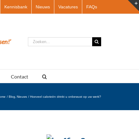
Kennisbank
Nieuws
Vacatures
FAQs
Zoeken
sen!’
naar:
Contact
ome
Blog
Nieuws
Hoeveel calorieën drinkt u onbewust op uw werk?