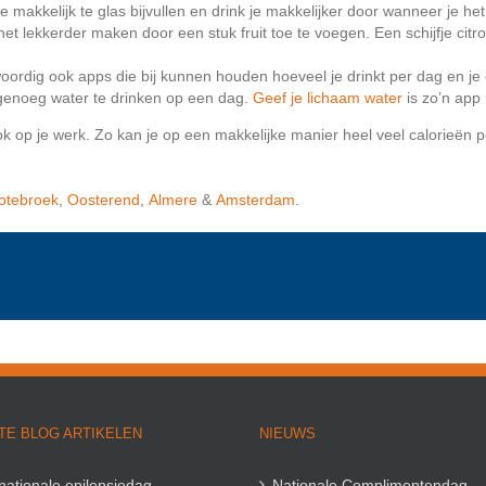
 makkelijk te glas bijvullen en drink je makkelijker door wanneer je het
e het lekkerder maken door een stuk fruit toe te voegen. Een schijfje ci
oordig ook apps die bij kunnen houden hoeveel je drinkt per dag en je 
 genoeg water te drinken op een dag.
Geef je lichaam
water
is zo’n app 
k op je werk. Zo kan je op een makkelijke manier heel veel calorieën p
otebroek
,
Oosterend
,
Almere
&
Amsterdam
.
TE BLOG ARTIKELEN
NIEUWS
rnationale epilepsiedag
Nationale Complimentendag