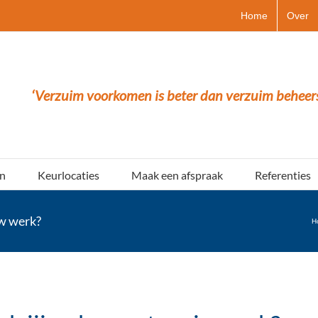
Home
Over
‘Verzuim voorkomen is beter dan verzuim beheer
n
Keurlocaties
Maak een afspraak
Referenties
uw werk?
H