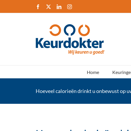
Ga
Facebook
X
LinkedIn
Instagram
naar
inhoud
Home
Keuringe
Hoeveel calorieën drinkt u onbewust op 