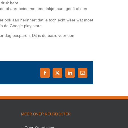
 druk hebt.
troen of aardbeien met een takje munt geeft al een
er ook aan herinnert dat je toch echt weer wat moet
in de Google play store.
er dag besparen. Dit is de basis voor een
Facebook
X
LinkedIn
E-
mail
MEER OVER KEURDOKTER
Over Keurdokter