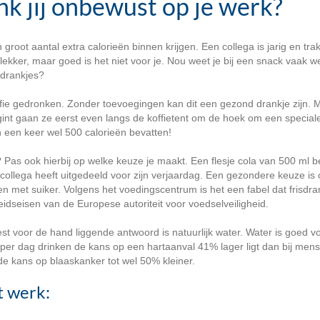
nk jij onbewust op je werk?
oot aantal extra calorieën binnen krijgen. Een collega is jarig en trak
 lekker, maar goed is het niet voor je. Nou weet je bij een snack vaak we
 drankjes?
ffie gedronken. Zonder toevoegingen kan dit een gezond drankje zijn.
egint gaan ze eerst even langs de koffietent om de hoek om een special
in een keer wel 500 calorieën bevatten!
? Pas ook hierbij op welke keuze je maakt. Een flesje cola van 500 ml 
collega heeft uitgedeeld voor zijn verjaardag. Een gezondere keuze is 
en met suiker. Volgens het voedingscentrum is het een fabel dat frisdran
idseisen van de Europese autoriteit voor voedselveiligheid.
t voor de hand liggende antwoord is natuurlijk water. Water is goed vo
er dag drinken de kans op een hartaanval 41% lager ligt dan bij mens
e kans op blaaskanker tot wel 50% kleiner.
t werk: