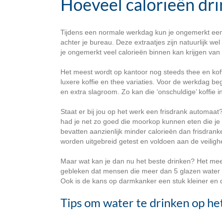
Hoeveel calorieën dri
Tijdens een normale werkdag kun je ongemerkt een gr
achter je bureau. Deze extraatjes zijn natuurlijk wel
je ongemerkt veel calorieën binnen kan krijgen van
Het meest wordt op kantoor nog steeds thee en ko
luxere koffie en thee variaties. Voor de werkdag b
en extra slagroom. Zo kan die ‘onschuldige’ koffie 
Staat er bij jou op het werk een frisdrank automaat
had je net zo goed die moorkop kunnen eten die je 
bevatten aanzienlijk minder calorieën dan frisdrank
worden uitgebreid getest en voldoen aan de veilighe
Maar wat kan je dan nu het beste drinken? Het mees
gebleken dat mensen die meer dan 5 glazen water p
Ook is de kans op darmkanker een stuk kleiner en d
Tips om water te drinken op he