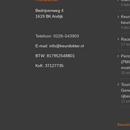
5 feb
Bedrijvenweg 4
1619 BK Andijk
Keuri
keur
4 de
Telefoon: 0228–543903
Race
17 n
E-mail: info@keurdokter.nl
BTW: 817952548B01
Peri
(PMO
KvK: 37127735
moet
25 se
Tour
Gene
rijbe
12 ju
Keurdo