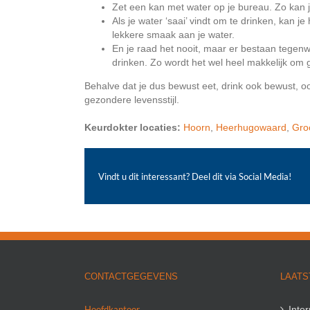
Zet een kan met water op je bureau. Zo kan je
Als je water ‘saai’ vindt om te drinken, kan j
lekkere smaak aan je water.
En je raad het nooit, maar er bestaan tegenw
drinken. Zo wordt het wel heel makkelijk om
Behalve dat je dus bewust eet, drink ook bewust, oo
gezondere levensstijl.
Keurdokter locaties:
Hoorn
,
Heerhugowaard
,
Gro
Vindt u dit interessant? Deel dit via Social Media!
CONTACTGEGEVENS
LAATS
Hoofdkantoor
Inte