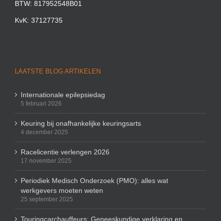
BTW: 817952548B01
KvK: 37127735
LAATSTE BLOG ARTIKELEN
Internationale epilepsiedag
5 februari 2026
Keuring bij onafhankelijke keuringsarts
4 december 2025
Racelicentie verlengen 2026
17 november 2025
Periodiek Medisch Onderzoek (PMO): alles wat
werkgevers moeten weten
25 september 2025
Touringcarchauffeurs: Geneeskundige verklaring en