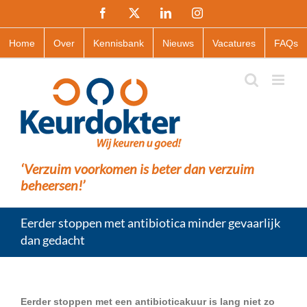
Ga
Facebook
X
LinkedIn
Instagram
naar
inhoud
Home
Over
Kennisbank
Nieuws
Vacatures
FAQs
‘Verzuim voorkomen is beter dan verzuim
beheersen!’
Eerder stoppen met antibiotica minder gevaarlijk
dan gedacht
Eerder stoppen met een antibioticakuur is lang niet zo