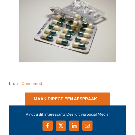
bron :
Consumed
MAAK DIRECT EEN AFSPRAAK…
Vindt u dit interessant? Deel dit via Social Media!
Facebook
X
LinkedIn
E-
mail