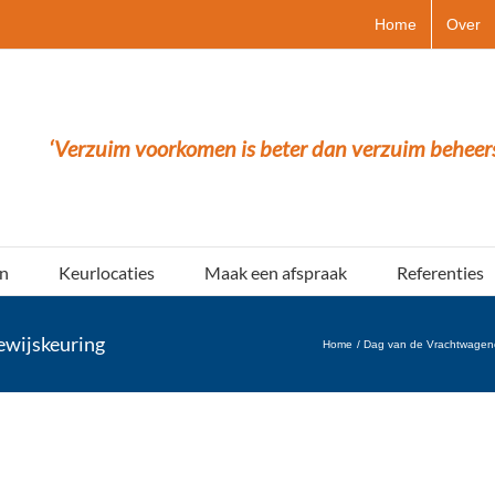
Home
Over
‘Verzuim voorkomen is beter dan verzuim beheer
n
Keurlocaties
Maak een afspraak
Referenties
ewijskeuring
Home
Dag van de Vrachtwagen