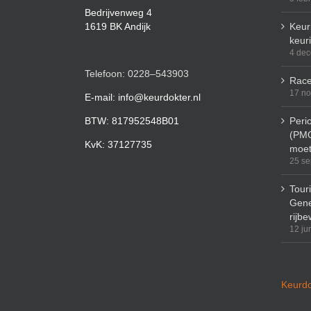
Bedrijvenweg 4
1619 BK Andijk
Keuri
keur
4 de
Telefoon: 0228–543903
Race
17 n
E-mail: info@keurdokter.nl
BTW: 817952548B01
Peri
(PMO
KvK: 37127735
moet
25 se
Tour
Gene
rijbe
12 ju
Keurdo