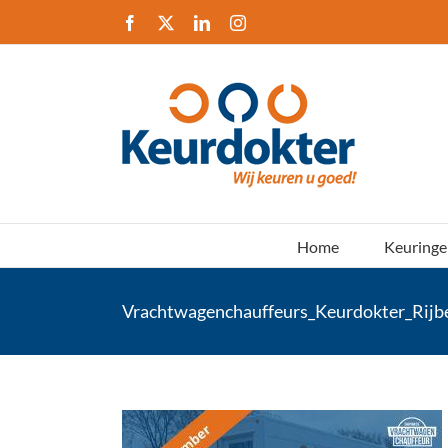
Ga
Facebook
X
LinkedIn
Instagram
naar
inhoud
Home
Keuringe
Vrachtwagenchauffeurs_Keurdokter_Rijb