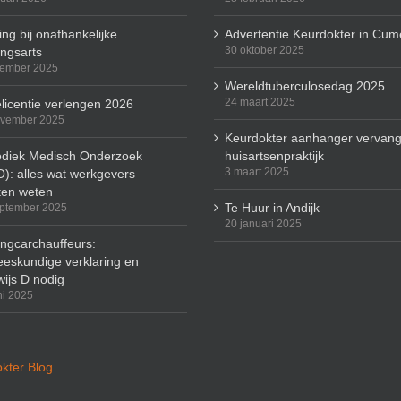
ng bij onafhankelijke
Advertentie Keurdokter in Cum
30 oktober 2025
ingsarts
cember 2025
Wereldtuberculosedag 2025
24 maart 2025
licentie verlengen 2026
ovember 2025
Keurdokter aanhanger vervang
odiek Medisch Onderzoek
huisartsenpraktijk
3 maart 2025
): alles wat werkgevers
en weten
Te Huur in Andijk
ptember 2025
20 januari 2025
ingcarchauffeurs:
eskundige verklaring en
wijs D nodig
ni 2025
kter Blog