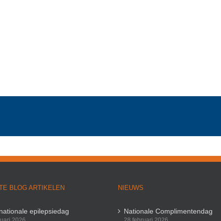
TE BLOG ARTIKELEN
NIEUWS
rnationale epilepsiedag
Nationale Complimentendag
ruari 2026
28 februari 2026