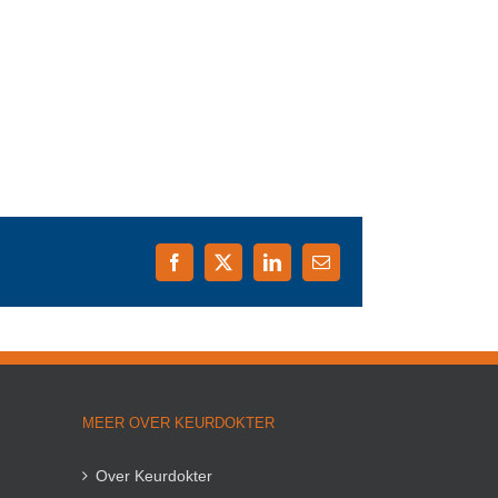
Facebook
X
LinkedIn
E-
mail
MEER OVER KEURDOKTER
Over Keurdokter