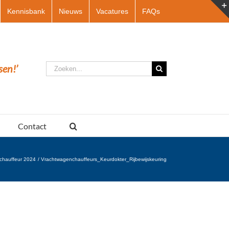
Kennisbank
Nieuws
Vacatures
FAQs
Zoeken
sen!’
naar:
Contact
chauffeur 2024
Vrachtwagenchauffeurs_Keurdokter_Rijbewijskeuring