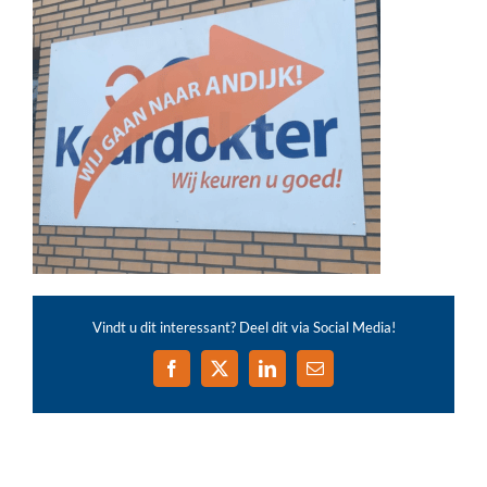
Vindt u dit interessant? Deel dit via Social Media!
Facebook
X
LinkedIn
E-
mail