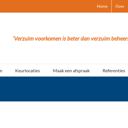
Home
Over
‘Verzuim voorkomen is beter dan verzuim beheer
n
Keurlocaties
Maak een afspraak
Referenties