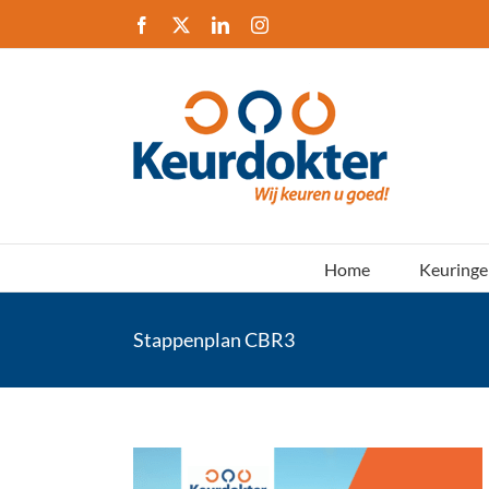
Ga
Facebook
X
LinkedIn
Instagram
naar
inhoud
Home
Keuringe
Stappenplan CBR3