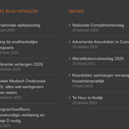
TE BLOG ARTIKELEN
NIEUWS
rnationale epilepsiedag
Nationale Complimentendag
ruari 2026
28 februari 2026
ng bij onafhankelijke
Advertentie Keurdokter in Cum
30 oktober 2025
ingsarts
cember 2025
Wereldtuberculosedag 2025
24 maart 2025
licentie verlengen 2026
ovember 2025
Keurdokter aanhanger vervang
odiek Medisch Onderzoek
huisartsenpraktijk
3 maart 2025
): alles wat werkgevers
en weten
Te Huur in Andijk
ptember 2025
20 januari 2025
ingcarchauffeurs:
eskundige verklaring en
wijs D nodig
ni 2025