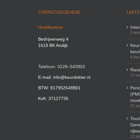
CONTACTGEGEVENS
LAATS
Hoofdkantoor
Inte
5 feb
Bedrijvenweg 4
1619 BK Andijk
Keuri
keur
4 de
Telefoon: 0228–543903
Race
17 n
E-mail: info@keurdokter.nl
BTW: 817952548B01
Peri
(PMO
KvK: 37127735
moet
25 se
Tour
Gene
rijbe
12 ju