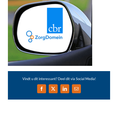
Vindt u dit interessant? Deel dit via Social Media!
Facebook
X
LinkedIn
E-
mail