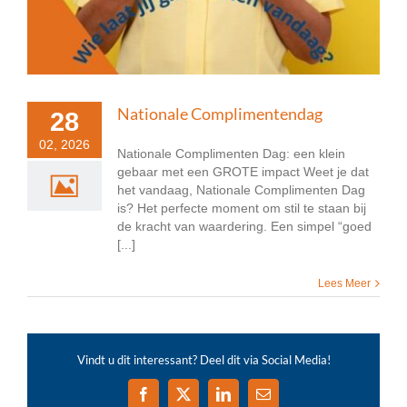
Nationale Complimentendag
28
02, 2026
Nationale Complimenten Dag: een klein
gebaar met een GROTE impact Weet je dat
het vandaag, Nationale Complimenten Dag
is? Het perfecte moment om stil te staan bij
de kracht van waardering. Een simpel “goed
[...]
Lees Meer
Vindt u dit interessant? Deel dit via Social Media!
Facebook
X
LinkedIn
E-