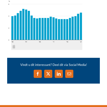
Vindt u dit interessant? Deel dit via Social Media!
Facebook
X
LinkedIn
E-
mail