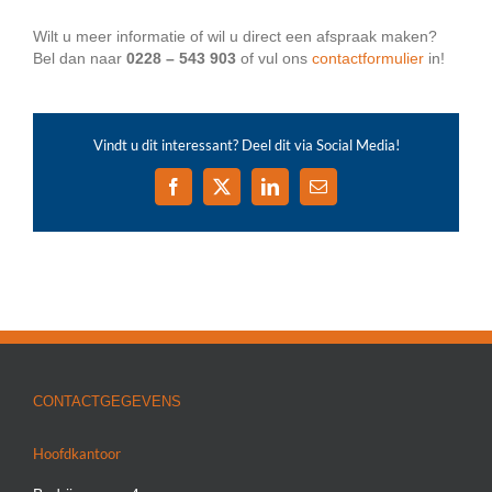
Wilt u meer informatie of wil u direct een afspraak maken?
Bel dan naar
0228 – 543 903
of vul ons
contactformulier
in!
Vindt u dit interessant? Deel dit via Social Media!
Facebook
X
LinkedIn
E-
mail
CONTACTGEGEVENS
Hoofdkantoor