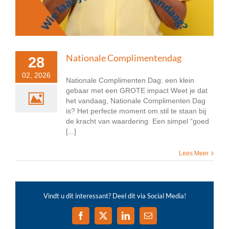
Nationale Complimentendag
28
02, 2026
Nationale Complimenten Dag: een klein
gebaar met een GROTE impact Weet je dat
het vandaag, Nationale Complimenten Dag
is? Het perfecte moment om stil te staan bij
de kracht van waardering. Een simpel “goed
[...]
Lees Meer
Vindt u dit interessant? Deel dit via Social Media!
Facebook
X
LinkedIn
E-
mail