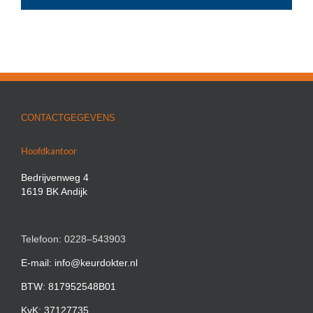
CONTACTGEGEVENS
Hoofdkantoor
Bedrijvenweg 4
1619 BK Andijk
Telefoon: 0228–543903
E-mail: info@keurdokter.nl
BTW: 817952548B01
KvK: 37127735